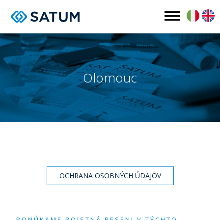
Olomouc
OCHRANA OSOBNÝCH ÚDAJOV
PONÚKAME POISTNÁ RESENI
V TÝCHTO