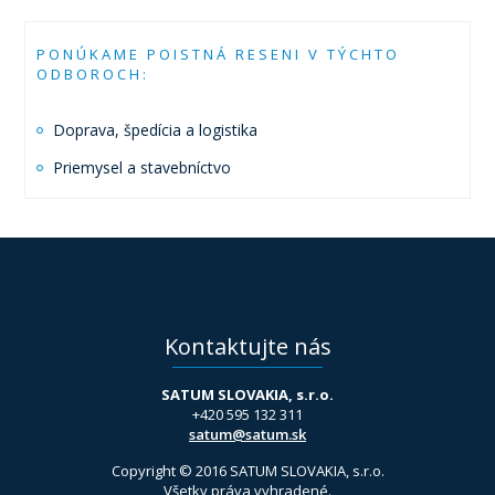
PONÚKAME POISTNÁ RESENI
V TÝCHTO
ODBOROCH:
Doprava, špedícia a logistika
Priemysel a stavebníctvo
Kontaktujte nás
SATUM SLOVAKIA, s.r.o.
+420 595 132 311
satum@satum.sk
Copyright © 2016 SATUM SLOVAKIA, s.r.o.
Všetky práva vyhradené.