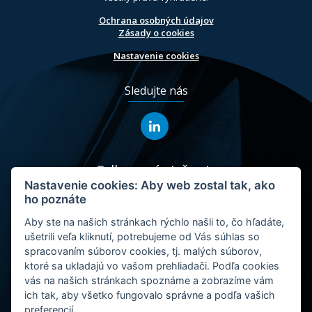
Ochrana osobných údajov
Zásady o cookies
Nastavenie cookies
Sledujte nás
Odborové riešenia
Nastavenie cookies: Aby web zostal tak, ako
ho poznáte
Doprava, špedícia a logistika
Priemysel a stavebníctvo
Aby ste na našich stránkach rýchlo našli to, čo hľadáte,
ušetrili veľa kliknutí, potrebujeme od Vás súhlas so
spracovaním súborov cookies, tj. malých súborov,
ktoré sa ukladajú vo vašom prehliadači. Podľa cookies
vás na našich stránkach spoznáme a zobrazíme vám
ich tak, aby všetko fungovalo správne a podľa vašich
preferencií.