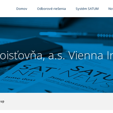
Domov
Odborové riešenia
Systém SATUM
No
ťovňa, a.s. Vienna 
oup