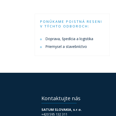
PONÚKAME POISTNÁ RESENI
V TÝCHTO ODBOROCH:
Doprava, špedícia a logistika
Priemysel a stavebníctvo
Kontaktujte nás
SATUM SLOVAKIA, s.r.o.
+420 595 132 311