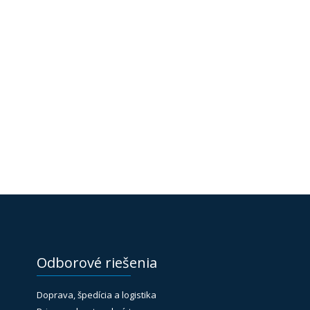
Odborové riešenia
Doprava, špedícia a logistika