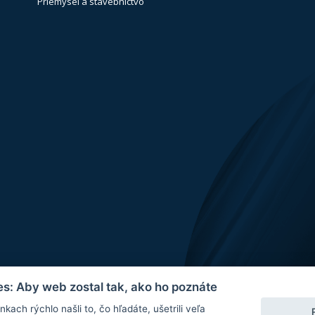
Priemysel a stavebníctvo
s: Aby web zostal tak, ako ho poznáte
kach rýchlo našli to, čo hľadáte, ušetrili veľa